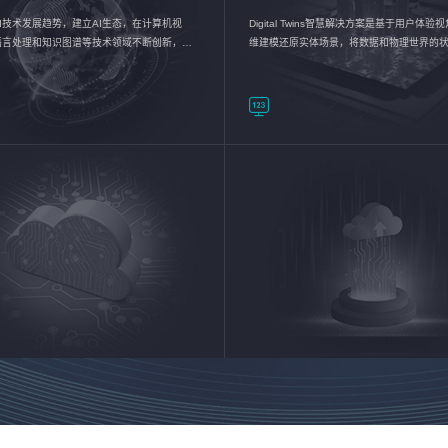
I技术发展趋势，建立AI生态，在计算机视
Digital Twins智慧解决方案是基于用户体
语言处理和知识图谱等技术领域不断创新，持
维建模还原实体场景，将数据和物理世界的
数智化转型加速器—AlphaMind®AI能力开放
现，使用户对关键数据有更直观的感受，推
成智能化转型，实现新旧动能的转换