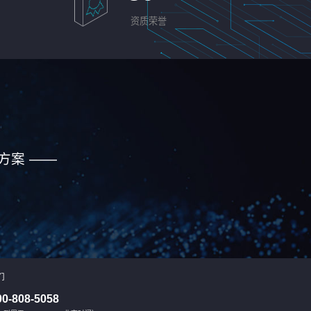
资质荣誉
方案 ——
们
00-808-5058