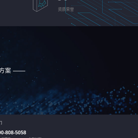
资质荣誉
方案 ——
们
00-808-5058