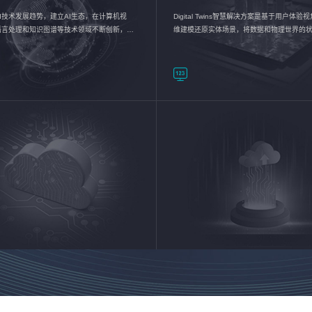
I技术发展趋势，建立AI生态，在计算机视
Digital Twins智慧解决方案是基于用户体
语言处理和知识图谱等技术领域不断创新，持
维建模还原实体场景，将数据和物理世界的
数智化转型加速器—AlphaMind®AI能力开放
现，使用户对关键数据有更直观的感受，推
成智能化转型，实现新旧动能的转换