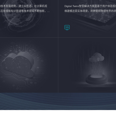
I技术发展趋势，建立AI生态，在计算机视
Digital Twins智慧解决方案是基于用户体
语言处理和知识图谱等技术领域不断创新，持
维建模还原实体场景，将数据和物理世界的
数智化转型加速器—AlphaMind®AI能力开放
现，使用户对关键数据有更直观的感受，推
成智能化转型，实现新旧动能的转换