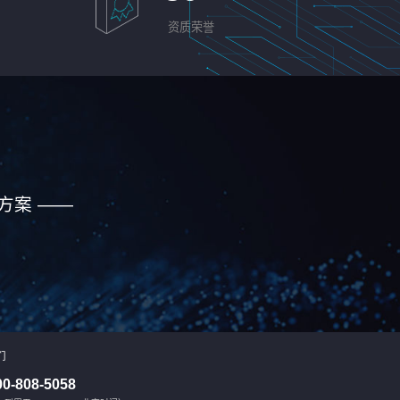
资质荣誉
方案 ——
们
00-808-5058