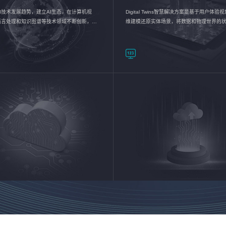
I技术发展趋势，建立AI生态，在计算机视
Digital Twins智慧解决方案是基于用户体
语言处理和知识图谱等技术领域不断创新，持
维建模还原实体场景，将数据和物理世界的
数智化转型加速器—AlphaMind®AI能力开放
现，使用户对关键数据有更直观的感受，推
成智能化转型，实现新旧动能的转换